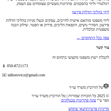
רגולטורי וליווי בהסכמים. פתרונות מעשיים שצומחים עם העסק.
ליווי בהליכי חדלות פירעון
ליווי משפטי מותאם אישית לחייבים, עסקים ובעלי מניות בהליכי חדלות
פירעון, הסדרי נושים, הקפאת הליכים, פירוק או הפטר. שילוב הבנה
משפטית וכלכלית.
צפה בכל התחומים ←
צור קשר
לקבלת ייעוץ משפטי מקצועי בתחום זה
📱 050-8721173
✉️ talhorovicz@gmail.com
טל הורוביץ משרד עו״ד
© 2025 כל הזכויות שמורות | טל הורוביץ משרד עו״ד
נוצר ע"י
צזנה פתרונות טכנולוגים
מדיניות פרטיות
תנאי שימוש