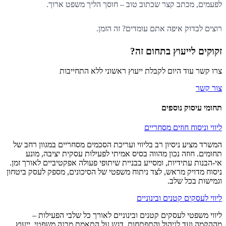
לפעמים, מכתב קצר שכתוב טוב – חוסך הליך משפט ארוך.
רוצים לבדוק איפה אתם עומדים? זה הזמן.
זקוקים לייעוץ בתחום זה?
צרו קשר עוד היום לקבלת ייעוץ ראשוני ללא התחייבות
צור קשר
תחומי עיסוק נוספים
ליווי וניסוח חוזים מסחריים
המשרד מציע ניסיון רב בליווי ועריכת הסכמים מסחריים במגוון רחב של
תחומים. חוזה נכון מהווה בסיס אמיתי לפעילות עסקית יציבה, מונע
אי-הבנות עתידיות, ומסייע בבניית שיתופי פעולה אפקטיביים לאורך זמן.
ניסוח מדויק מראש, לצד ניתוח משפטי של הסיכונים, מספק לעסק ביטחון
וגמישות בכל שלב.
ליווי לעסקים קטנים ובינוניים
ליווי משפטי לעסקים קטנים ובינוניים לאורך כל שלבי הפעילות –
מההקמה ועד לניהול והתפתחות. דגש על התאמת מבנה משפטי, ייעוץ